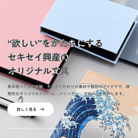
アルバム
ファイル
“欲しい”をかたちにする
バインダー
クリップボード
セキセイ興産の
オリジナル文具
私たちについて
長年培ってきた経験、そしてこだわりの素材や独自のアイデアで、理
コラム
想的なオリジナルアルバム・バインダー・ファイルを制作します。
詳しく見る
詳しく見る
詳しく見る
詳しく見る
お問い合わせ
Scroll down