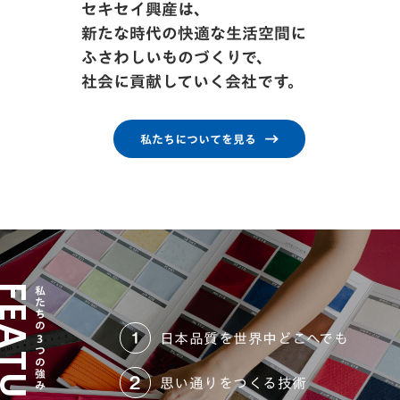
セキセイ興産は、
新たな時代の快適な生活空間に
ふさわしいものづくりで、
社会に貢献していく会社です。
私たちについてを見る
ATURES
私たち
の
日本品質を世界中どこへでも
3つの強み
思い通りをつくる技術